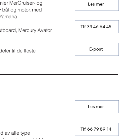
emier MerCruiser- og
Les mer
av båt og motor, med
 Yamaha.
Tlf. 33 46 64 45
utboard, Mercury Avator
E-post
eler til de fleste
Les mer
Tlf. 66 79 89 14
d av alle type