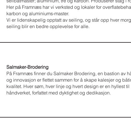
seilbåtmaster; aluminium, tre og karbon. Produserer stag i 
Her på Framnæs har vi verksted og lokaler for overflatebeha
karbon og aluminiums-master.
Vi er lidenskapelig opptatt av seiling, og står opp hver morge
seiling blir en bedre opplevelse for alle.
Salmaker-Brodering
På Framnæs finner du Salmaker Brodering, en bastion av hå
og innovasjon er flettet sammen for å skape kalesjer og båtin
kvalitet. Hver søm, hver linje og hvert design er en hyllest ti
håndverket, forfattet med dyktighet og dedikasjon.